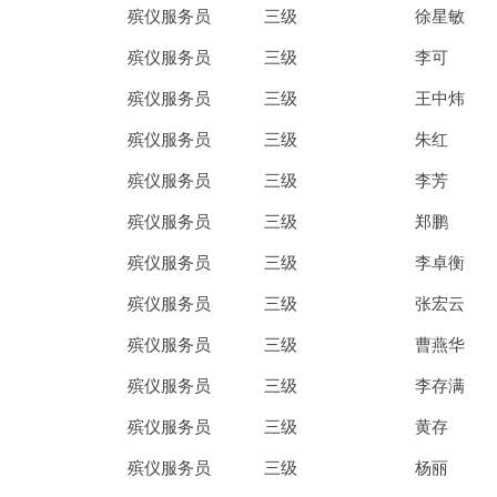
殡仪服务员
三级
徐星敏
殡仪服务员
三级
李可
殡仪服务员
三级
王中炜
殡仪服务员
三级
朱红
殡仪服务员
三级
李芳
殡仪服务员
三级
郑鹏
殡仪服务员
三级
李卓衡
2025年12月22日至25日，昭通市殡葬服务管理能力提升专题培训班顺利举办，分三期覆盖行业管理人员及一线从业人员170余人，云南省殡葬协会承担了第二、三期一线人员的实操培训师资工作。此次培训是协会推进殡葬职业技能人才培养的具体实践，也标志着全省殡葬基层岗位技能轮训正式启动。
殡仪服务员
三级
张宏云
殡仪服务员
三级
曹燕华
殡仪服务员
三级
李存满
殡仪服务员
三级
黄存
殡仪服务员
三级
杨丽