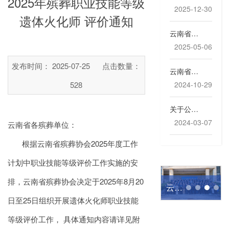
2025年殡葬职业技能等级
2025-12-30
遗体火化师 评价通知
云南省殡葬行业职业技能等级评价工作逐步常态化
2025-05-06
发布时间： 2025-07-25
点击数量：
云南省殡葬行业职业技能等级首轮评价工作圆满收官——2024年云南省殡葬行业殡仪服务员技能评价工作顺利组织
528
2024-10-29
关于公布2023年度殡葬职业技能等级认定考评合格人员名单的公告
2024-03-07
云南省各殡葬单位：
根据云南省殡葬协会2025年度工作
计划中职业技能等级评价工作实施的安
排，云南省殡葬协会决定于2025年8月20
会员代表大会顺利召开
2025年12月22日至25日，昭通市殡葬服务管理能力提升专题培训班顺利举办，分三期覆盖行业管理人员及一线从业人员170余人，云南省殡葬协会承担了第二、三期一线人员的实操培训师资工作。此次培训是协会推进殡葬职业技能人才培养的具体实践，也标志着全省殡葬基层岗位技能轮训正式启动。
2023年12月—2024年12月，协会通过一年的时间完成了殡葬四个职业的首轮评价。2025年4月25日至30日，云南省殡葬行业公墓管理员四级/中级评价的顺利组织标志着云南省殡葬行业职业技能等级评价工作进入常态化推进阶段。
云南省殡葬行业职业技能等级首轮评价工作圆满收官——2024年云南省殡葬行业殡仪服务员技能评价工作顺利组织
日至25日组织开展遗体火化师职业技能
等级评价工作， 具体通知内容请详见附