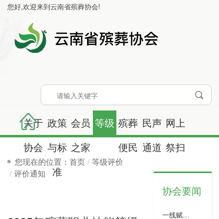
您好,欢迎来到
云南省殡葬协会
!
首
关于
政策
会员
等级
殡葬
民声
网上
页
协会
与标
之家
评价
便民
通道
祭扫
您现在的位置：首页
等级评价
准
评价通知
协会要闻
一线赋能！云南省殡葬基层岗位技能轮训首站在昭通圆满开启